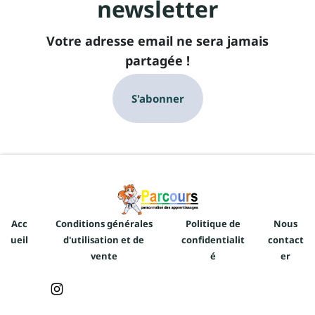
newsletter
D
Votre adresse email ne sera jamais
e
partagée !
s
c
S'abonner
ei
l
n
t
t
u
r
e
Acc
Conditions générales
Politique de
Nous
ueil
d'utilisation et de
confidentialit
contact
s
vente
é
er
?
f
N