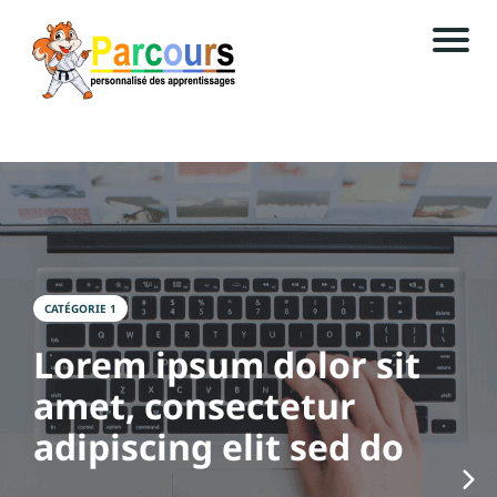
A
c
c
u
i
ei
l
CATÉGORIE 1
M
i
i
Lorem ipsum dolor sit
a
g
amet, consectetur
a
adipiscing elit sed do
si